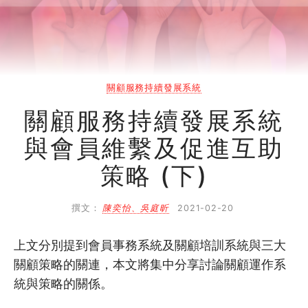
2.1
會員事務系統的建立及運作
2.2
重視新會員入會流程 (上)
2.3
重視新會員入會流程 (下)
關顧服務持續發展系統
2.4
新會員參與自助組織期望
關顧服務持續發展系統
2.5
建立核心服務從會員分析開始…
與會員維繫及促進互助
策略 (下)
2.6
建立核心服務從會員分析開始…
3
撰文：
陳奕怡、吳庭昕
2021-02-20
關顧服務運作系統
上文分別提到會員事務系統及關顧培訓系統與三大
3.1
關顧服務運作系統的建立及運作
關顧策略的關連，本文將集中分享討論關顧運作系
統與策略的關係。
3.2
建立核心服務 – 自助組織實例…