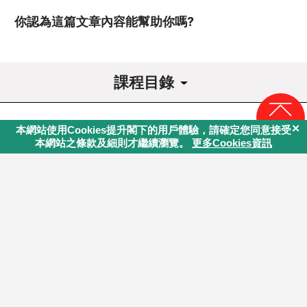
你認為這篇文章內容能幫助你嗎?
課程目錄
課程導讀
回頁頂
1
關顧系統核心理念
1.1
關顧服務持續發展系統與會員…
訂閱最新資訊
1.2
關顧服務持續發展系統與會員…
最新資訊將會定期透過電郵或Whatsapp訊息發出。
1.3
達致會員維繫及促進互助的三…
2
會員事務系統