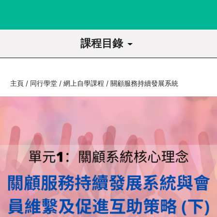
課程目錄
課程導讀
主頁
/
同行學堂
/
網上自學課程
/
關顧服務持續發展系統
1
關顧系統核心理念
1.1
達致會員維繫及促進互助的三…
1.2
關顧服務持續發展系統與會員…
1.3
關顧服務持續發展系統與會員…
2
會員事務系統