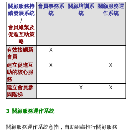
3.3
建立核心服務 – 自助組織實例…
關顧服務持
會員事務系
關顧培訓系
關顧服務運
續發展系統
統
統
作系統
/
4
關顧培訓系統
會員維繫及
促進互助策
4.1
關顧培訓系統 – 概念篇 (一)
略
有效接觸新
X
4.2
關顧培訓系統 – 概念篇 (二)
會員
建立促進互
X
X
4.3
關顧培訓系統 – 概念篇 (三)
助的核心服
務
4.4
關顧培訓系統- 自助組織實例 (…
建立會員參
X
X
與階梯
4.5
關顧培訓系統- 自助組織實例 (…
3 關顧服務運作系統
關顧服務運作系統意指，自助組織推行關顧服務