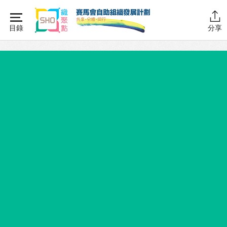
Skip
to
目錄
分享
content
主頁
同行學堂
同行學堂・簡介
推動互助
組織管理
資源拓展
網上自學課程
自助組織訓練學院
同行故事館