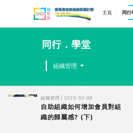
Skip
to
主頁
同行
content
同行．學堂
組織管理
組織管理 | 2023-02-09
自助組織如何增加會員對組
織的歸屬感? (下)