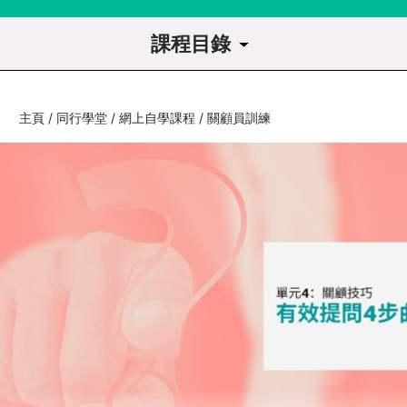
課程目錄
課程導讀
主頁
/
同行學堂
/
網上自學課程
/
關顧員訓練
1
關顧與會員維繫及互助的關係
1.1
同路人關顧是病人在社區中的…
1.2
關顧．會員維繫及促進互助成…
2
關顧的特色
2.1
成為一位專業的朋輩關顧員
2.2
傾談．輔導．朋輩關顧的分別