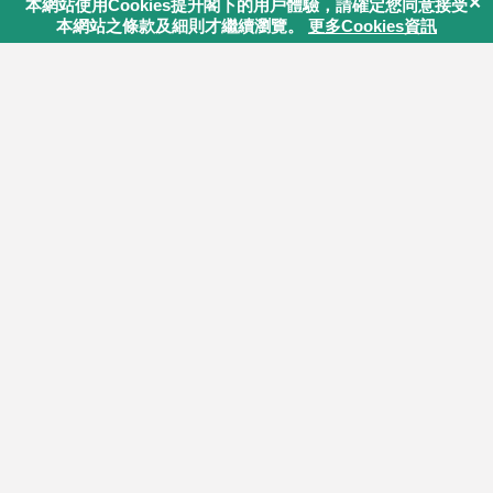
1.1
關顧．會員維繫及促進互助成…
訂閱最新資訊
1.2
同路人關顧是病人在社區中的…
最新資訊將會定期透過電郵或Whatsapp訊息發出。
2
關顧的特色
2.1
同路人分享 Do and Don’t
我要訂閱
2.2
傾談．輔導．朋輩關顧的分別
2.3
成為一位專業的朋輩關顧員
3
主辦機構：
關顧自己
3.1
關顧員的自我修煉 (下)