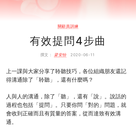
2.3
同路人分享 Do and Don’t
3
關顧自己
關顧員訓練
有效提問4步曲
3.1
關顧員的自我修煉 (上)
3.2
關顧員的自我修煉 (下)
撰文：
梁安怡
2020-06-11
4
上一課與大家分享了聆聽技巧，各位組織朋友還記
關顧技巧
得溝通除了「聆聽」，還有什麼嗎？
4.1
情緒詞語分類表
人與人的溝通，除了「聽」，還有「說」。說話的
4.2
反映感受技巧
過程也包括「提問」。只要你問「對的」問題，就
會收到正確而且有質量的答案，從而達致有效溝
4.3
同理心
通。
4.4
主動聆聽技巧