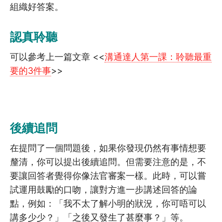
組織好答案。
4.14
電話中如何打開話題
認真聆聽
5
進階技巧
可以參考上一篇文章 <<
溝通達人第一課：聆聽最重
要的3件事
>>
5.1
破解思想陷阱 (上)
5.2
破解思想陷阱 (下)
5.3
解開心結 (上)
後續追問
5.4
解開心結 (下)
在提問了一個問題後，如果你發現仍然有事情想要
釐清，你可以提出後續追問。但需要注意的是，不
5.5
過來人如何支援晚期病友及家屬
要讓回答者覺得你像法官審案一樣。此時，可以嘗
試運用鼓勵的口吻，讓對方進一步講述回答的論
5.6
關顧員如何面對會員離世？ (上)
點，例如：「我不太了解小明的狀況，你可唔可以
5.7
關顧員如何面對會員離世？ (下)
講多少少？」「之後又發生了甚麼事？」等。