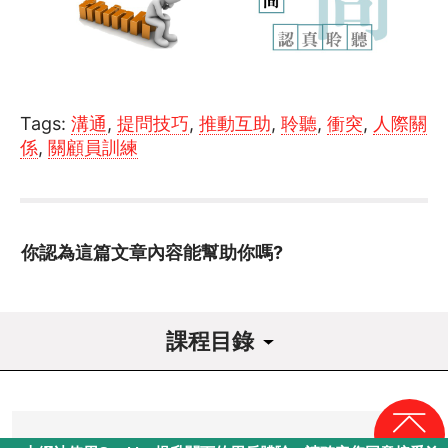
Tags:
溝通
,
提問技巧
,
推動互助
,
聆聽
,
衝突
,
人際關
係
,
關顧員訓練
你認為這篇文章內容能幫助你嗎?
課程目錄
課程導讀
1
關顧與會員維繫及互助的關係
回頁頂