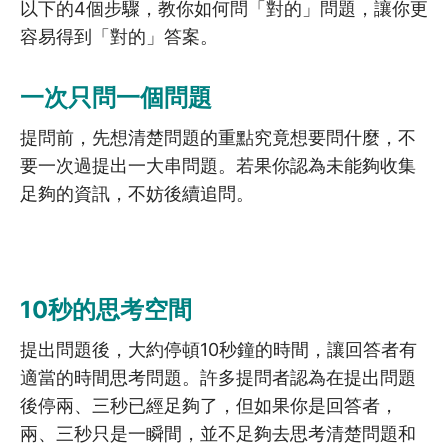
以下的4個步驟，教你如何問「對的」問題，讓你更
容易得到「對的」答案。
4.5
自我表露
4.6
打開話題技巧
一次只問一個問題
提問前，先想清楚問題的重點究竟想要問什麼，不
4.7
提問技巧
要一次過提出一大串問題。若果你認為未能夠收集
4.8
處理特別情況 (上)
足夠的資訊，不妨後續追問。
4.9
處理特別情況 (下)
4.10
探訪技巧精讀課
10秒的思考空間
4.11
聆聽最重要的3件事
提出問題後，大約停頓10秒鐘的時間，讓回答者有
適當的時間思考問題。許多提問者認為在提出問題
4.12
有效提問4步曲
後停兩、三秒已經足夠了，但如果你是回答者，
4.13
五招掃走負能量
兩、三秒只是一瞬間，並不足夠去思考清楚問題和