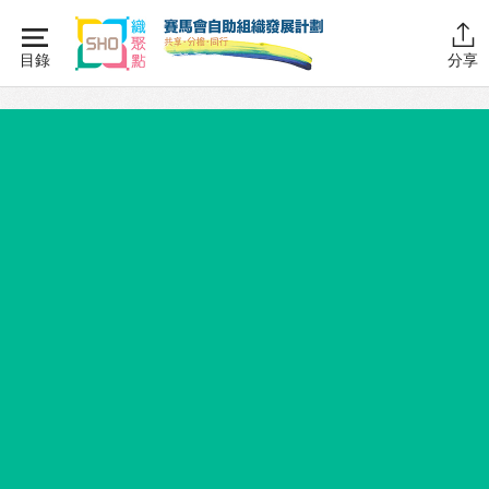
Skip
to
目錄
分享
content
主頁
同行學堂
同行學堂・簡介
推動互助
組織管理
資源拓展
網上自學課程
自助組織訓練學院
同行故事館