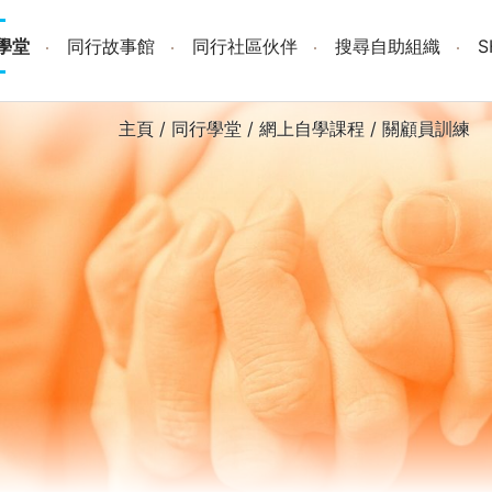
學堂
同行故事館
同行社區伙伴
搜尋自助組織
主頁
/
同行學堂
/
網上自學課程
/
關顧員訓練