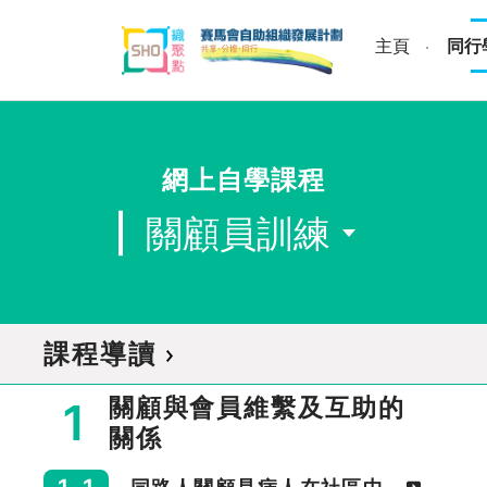
Skip
to
主頁
同行
content
網上自學課程
關顧員訓練
課程導讀
關顧與會員維繫及互助的
1
關係