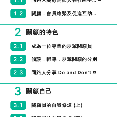
1.1
同路人關顧是病人在社區中…
1.2
關顧．會員維繫及促進互助…
2
關顧的特色
2.1
成為一位專業的朋輩關顧員
2.2
傾談．輔導．朋輩關顧的分別
2.3
同路人分享 Do and Don’t
3
關顧自己
3.1
關顧員的自我修煉 (上)