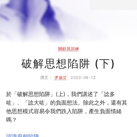
2.2
傾談．輔導．朋輩關顧的分別
2.3
同路人分享 Do and Don’t
3
關顧自己
關顧員訓練
破解思想陷阱 (下)
3.1
關顧員的自我修煉 (上)
3.2
關顧員的自我修煉 (下)
撰文：
李儉汶
2020-06-12
4
於「破解思想陷阱」(上)，我們講述了「諗多
關顧技巧
咗」、「諗大咗」的負面想法。除此之外，還有其
他思想模式容易令我們跌入陷阱，產生負面情緒
4.1
情緒詞語分類表
嗎？
4.2
反映感受技巧
認識思想陷阱