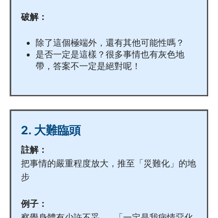
4.12
有效提問4步曲
破解：
4.13
五招掃走負能量
除了這個極端外，還有其他可能性嗎？
4.14
電話中如何打開話題
是否一定是這樣？很多事情也有灰色地
帶，答案不一定是絕對呢！
5
進階技巧
5.1
破解思想陷阱 (上)
2. 大難臨頭
5.2
破解思想陷阱 (下)
註解：
5.3
解開心結 (上)
把事情的嚴重程度放大，推至「災難化」的地
步
5.4
解開心結 (下)
5.5
過來人如何支援晚期病友及家屬
例子：
察覺身體有少許不妥……「一定是我病情惡化