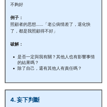
不夠好
6.7
關顧員社區資源包 (經濟支援…
6.8
關顧員社區資源包 (家居照顧…
例子：
照顧者的思想……「老公病情差了，退化快
了，都是我照顧得不好」
破解：
是否一定與我有關？其他人也有影響事情
的結果嗎？
除了自己，還有其他人有責任嗎？
4. 妄下判斷