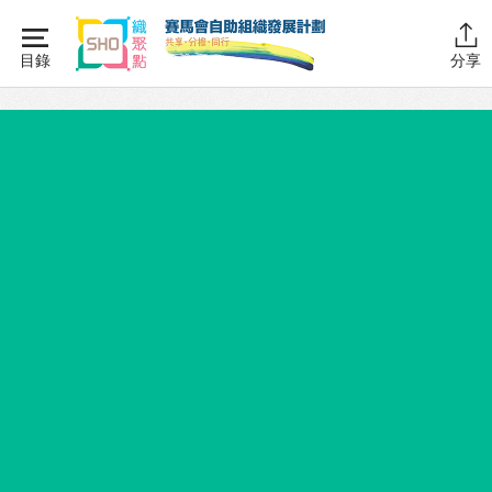
Skip
to
目錄
分享
content
主頁
同行學堂
同行學堂・簡介
推動互助
組織管理
資源拓展
網上自學課程
自助組織訓練學院
同行故事館