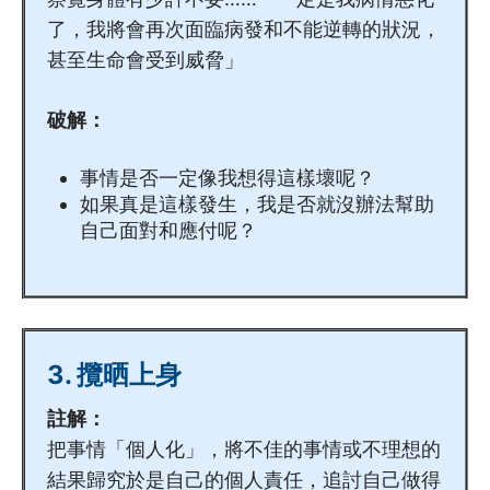
5.6
關顧員如何面對會員離世？ (上)
了，我將會再次面臨病發和不能逆轉的狀況，
甚至生命會受到威脅」
5.7
關顧員如何面對會員離世？ (下)
破解：
6
社區資源包
事情是否一定像我想得這樣壞呢？
6.1
關顧員社區資源包 (導讀篇)
如果真是這樣發生，我是否就沒辦法幫助
自己面對和應付呢？
6.2
關顧員社區資源包 (交通篇)
6.3
關顧員社區資源包 (安老院舍篇)
6.4
關顧員社區資源包 (情緒支援篇)
3. 攬晒上身
6.5
關顧員社區資源包 (殘疾人士…
註解：
把事情「個人化」，將不佳的事情或不理想的
6.6
關顧員社區資源包 (經濟支援…
結果歸究於是自己的個人責任，追討自己做得