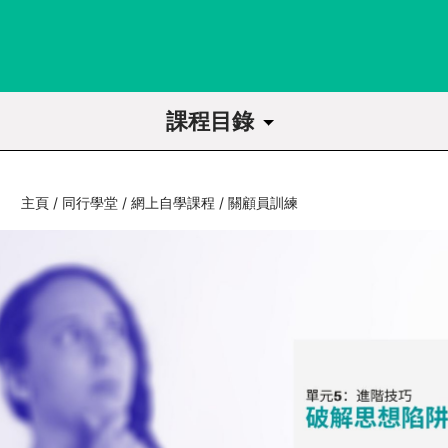
課程目錄
課程導讀
主頁
/
同行學堂
/
網上自學課程
/
關顧員訓練
1
關顧與會員維繫及互助的關係
1.1
同路人關顧是病人在社區中的…
1.2
關顧．會員維繫及促進互助成…
2
關顧的特色
2.1
成為一位專業的朋輩關顧員