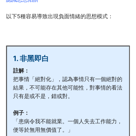
4.3
同理心
以下5種容易導致出現負面情緒的思想模式：
4.4
主動聆聽技巧
4.5
自我表露
4.6
打開話題技巧
1. 非黑即白
4.7
提問技巧
註解：
4.8
把事情「絕對化」，認為事情只有一個絕對的
處理特別情況 (上)
結果，不可能存在其他可能性，對事情的看法
4.9
處理特別情況 (下)
只有是或不是，錯或對。
4.10
探訪技巧精讀課
例子：
「患病令我不能就業。一個人失去工作能力，
4.11
聆聽最重要的3件事
便等於無用無價值了。」