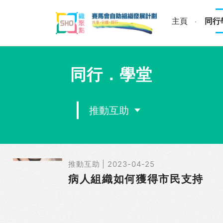
Skip
to
主頁
同行
content
同行．學堂
推動互助
推動互助 | 2023-04-25
病人組織如何獲得市民支持