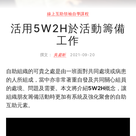
2
互助聚會統籌技巧
線上互助領袖自學課程
2.1
活用5W2H於活動籌備工作
活用5W2H於活動籌備
2.2
籌辦活動小貼士
工作
2.3
如何利用授權實踐自助互助
撰文：
吳庭昕
2021-09-20
2.4
如何維繫會員參與？
自助組織的可貴之處是由一班面對共同處境或病患
的人所組成，當中亦非常著重自發及共同關心組員
2.5
活動統籌好幫手
的處境、問題及需要。本文將介紹
5W2H
概念，讓
2.6
延伸鞏固學習 (單元2)
組織朋友籌備活動時更加有系統及強化聚會的自助
互助元素。
3
病科分享及社區教育
3.1
社區教育分享秘笈