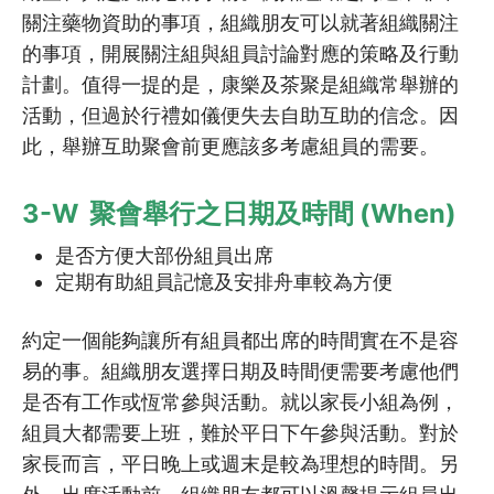
關注藥物資助的事項，組織朋友可以就著組織關注
5.3
倡議小百科：殘疾概念多面睇
的事項，開展關注組與組員討論對應的策略及行動
計劃。值得一提的是，康樂及茶聚是組織常舉辦的
5.4
倡議小百科：公約不為人知的…
活動，但過於行禮如儀便失去自助互助的信念。因
此，舉辦互助聚會前更應該多考慮組員的需要。
5.5
倡議小百科︰為什麼參與倡議?
3-W 聚會舉行之日期及時間 (When)
5.6
病人的事 社會的事
是否方便大部份組員出席
6
團隊合作及溝通
定期有助組員記憶及安排舟車較為方便
6.1
團隊建立系列︰ (1)運用DISC…
約定一個能夠讓所有組員都出席的時間實在不是容
易的事。組織朋友選擇日期及時間便需要考慮他們
6.2
團隊建立系列︰ (2)不同DISC…
是否有工作或恆常參與活動。就以家長小組為例，
組員大都需要上班，難於平日下午參與活動。對於
6.3
欣賞和雙贏的組織領袖思維
家長而言，平日晚上或週末是較為理想的時間。另