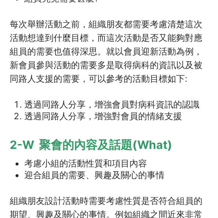
4.8
打開話題技巧
每次舉辦活動之前，組織朋友都需要考慮清楚這次
活動想達到什麼目標，而這次活動是否又能夠對應
4.9
關顧員社區資源包 (導讀篇)
組員的需要也值得深思。就以會員迎新活動為例，
新會員參與活動的需要多是取得病科的資訊以及被
4.10
關顧員社區資源包 (安老院…
同路人支援的需要，可以參考的活動目標如下:
4.11
關顧員社區資源包 (情緒支…
透過同路人分享，增強會員對病科資訊的認識
4.12
關顧員社區資源包 (家居照…
透過同路人分享，增強對會員的情緒支援
4.13
延伸鞏固學習 (單元4)
2-W 聚會的內容及話題(What)
5
考慮小組的活動性質和項目內容
倡議理念
迎合組員的需要、興趣及關心的事情
5.1
倡議小百科︰什麼是倡議?
組織朋友設計活動時需要考慮性質是否符合組員的
期望、興趣及關心的事情。例如組織之間近來非常
5.2
倡議小百科：殘疾人權利公約