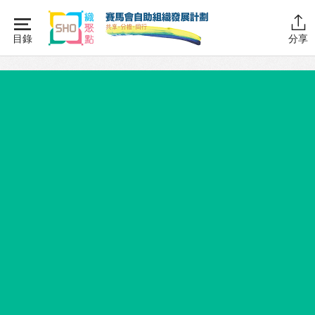
Skip
to
目錄
分享
content
主頁
同行學堂
同行學堂・簡介
推動互助
組織管理
資源拓展
網上自學課程
自助組織訓練學院
同行故事館