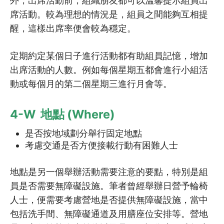
外，出席活動前，組織朋友都可以溫馨提示組員出
6.4
如何從個人效率到團隊效率︰…
席活動。較為理想的情況是，組員之間能夠互相提
6.5
介紹AAR作為活動後檢討工具
醒，這樣出席率便會較為穩定。
6.6
延伸鞏固學習 (單元6)
定期約定某個日子進行活動都有助組員記憶，增加
出席活動的人數。例如每個星期五都會進行小組活
動或每個月的第二個星期三進行月會等。
4-W 地點 (Where)
是否按地域劃分舉行固定地點
考慮交通是否方便接載行動有困難人士
地點是另一個舉辦活動需要注意的要點，特別是組
員是否需要無障礙設施。筆者曾經舉辦日營予輪椅
人士，便需要考慮營地是否提供無障礙設施，當中
包括洗手間、無障礙通道及用膳座位安排等。營地