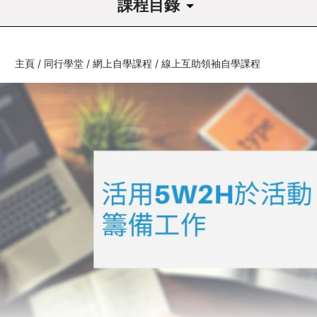
課程目錄
課程導讀
主頁
/
同行學堂
/
網上自學課程
/
線上互助領袖自學課程
1
自助互助文化提升
1.1
病人自助組織的發展歷史
1.2
自助組織如何發揮社會影響力
1.3
執委會/幹事會的角色
1.4
執委會/幹事會的應有元素
1.5
回歸基本步
1.6
延伸鞏固學習 (單元1)