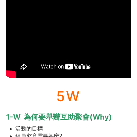
3.2
為何要進行社區教育？
4
關顧理念及技巧
4.1
關顧員的自我修煉 (上)
4.2
同路人分享 Do and Don’t
4.3
傾談．輔導．朋輩關顧的分別
4.4
主動聆聽技巧
5W
4.5
反映感受技巧
1-W 為何要舉辦互助聚會(Why)
4.6
自我表露
活動的目標
4.7
同理心
組員究竟需要甚麼?