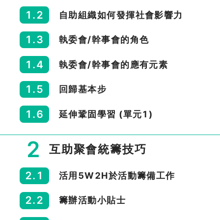
1.2
自助組織如何發揮社會影響力
1.3
執委會/幹事會的角色
1.4
執委會/幹事會的應有元素
1.5
回歸基本步
1.6
延伸鞏固學習 (單元1)
2
互助聚會統籌技巧
2.1
活用5W2H於活動籌備工作
2.2
籌辦活動小貼士