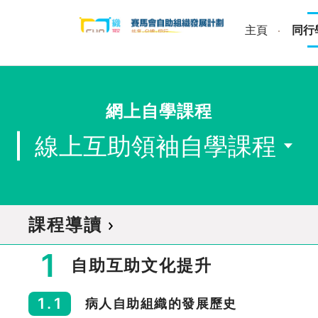
Skip
to
主頁
同行
content
網上自學課程
線上互助領袖自學課程
課程導讀
1
自助互助文化提升
1.1
病人自助組織的發展歷史